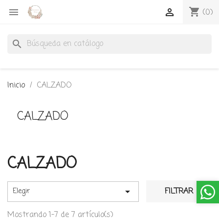
shopping_cart


(0)
search
Inicio
CALZADO
CALZADO
CALZADO

FILTRAR
Elegir
Mostrando 1-7 de 7 artículo(s)